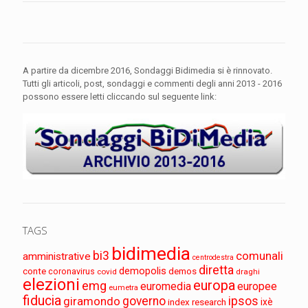
A partire da dicembre 2016, Sondaggi Bidimedia si è rinnovato.
Tutti gli articoli, post, sondaggi e commenti degli anni 2013 - 2016
possono essere letti cliccando sul seguente link:
TAGS
bidimedia
bi3
comunali
amministrative
centrodestra
diretta
demopolis
conte
demos
coronavirus
covid
draghi
elezioni
europa
emg
euromedia
europee
eumetra
fiducia
governo
ipsos
giramondo
index research
ixè