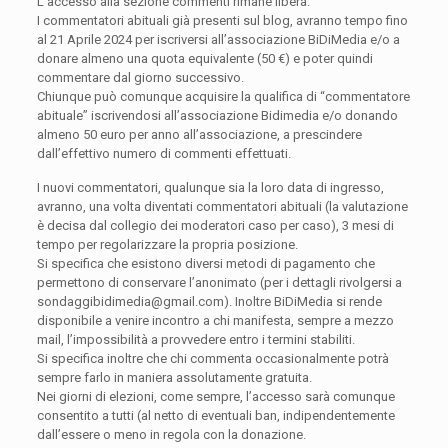
L’accesso alla sezione commenti rimane libera.
I commentatori abituali già presenti sul blog, avranno tempo fino
al 21 Aprile 2024 per iscriversi all’associazione BiDiMedia e/o a
donare almeno una quota equivalente (50 €) e poter quindi
commentare dal giorno successivo.
Chiunque può comunque acquisire la qualifica di “commentatore
abituale” iscrivendosi all’associazione Bidimedia e/o donando
almeno 50 euro per anno all’associazione, a prescindere
dall’effettivo numero di commenti effettuati.
I nuovi commentatori, qualunque sia la loro data di ingresso,
avranno, una volta diventati commentatori abituali (la valutazione
è decisa dal collegio dei moderatori caso per caso), 3 mesi di
tempo per regolarizzare la propria posizione.
Si specifica che esistono diversi metodi di pagamento che
permettono di conservare l’anonimato (per i dettagli rivolgersi a
sondaggibidimedia@gmail.com). Inoltre BiDiMedia si rende
disponibile a venire incontro a chi manifesta, sempre a mezzo
mail, l’impossibilità a provvedere entro i termini stabiliti.
Si specifica inoltre che chi commenta occasionalmente potrà
sempre farlo in maniera assolutamente gratuita.
Nei giorni di elezioni, come sempre, l’accesso sarà comunque
consentito a tutti (al netto di eventuali ban, indipendentemente
dall’essere o meno in regola con la donazione.