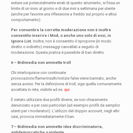
evitare usi potenzialmente errati di questo strumento, si fissa un
limite di un invio al giorno e di due invii a settimana per utente
(anche per favorire una riflessione a freddo sul proprio e altrui
comportamento).
Per consentire la corretta moderazione non è inoltre
consentito inserire i Mod, o anche uno solo di essi, in
Ignore List.
Inoltre, non è consentito il riproporre (in modo
diretto o indiretto) messaggi cancellati a seguito di
moderazione. Questa pratica è passibile di ban diretto.
6 – Bidimedia non ammette troll
Chi interloquisce con continuate
provocazioni/flame/insulti/notizie false viene bannato, anche
senza avviso. Per la definizione di troll, vige quella comunemente
accettata in rete, visibile ad es.
qui
.
È vietato utilizzare due profili diversi, se non chiaramente
denunciato e per casi particolari (ad esempio profili da semplici
utenti per i moderatori). L’utilizzo del doppio account, negli altri
casi, provoca immediatamente il ban.
7 – Bidimedia non ammette idee discriminatorie,
antidemocratiche o violente