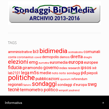
TAGS
bidimedia
bi3
comunali
amministrative
centrodestra
diretta
demopolis
conte
demos
coronavirus
covid
draghi
elezioni
europa
emg
euromedia
europee
eumetra
fiducia
governo
ipsos
giramondo
index research
ixè
m5s
pd
lega
medie
piepoli
lab2101
noto sondaggi
noto
politiche
pubblicazioni
referendum
quorum
sondaggi
swg
regionali
sondaggi d'europa
Salvini
tecnè
termometro politico
winpoll
youtrend
Informativa
×