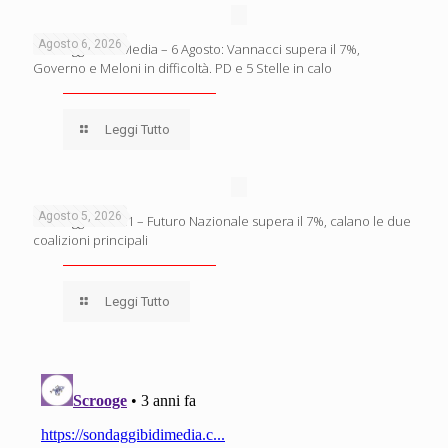
Agosto 6, 2026
Sondaggio BiDiMedia – 6 Agosto: Vannacci supera il 7%,
Governo e Meloni in difficoltà. PD e 5 Stelle in calo
Leggi Tutto
Agosto 5, 2026
Sondaggio Lab21 – Futuro Nazionale supera il 7%, calano le due
coalizioni principali
Leggi Tutto