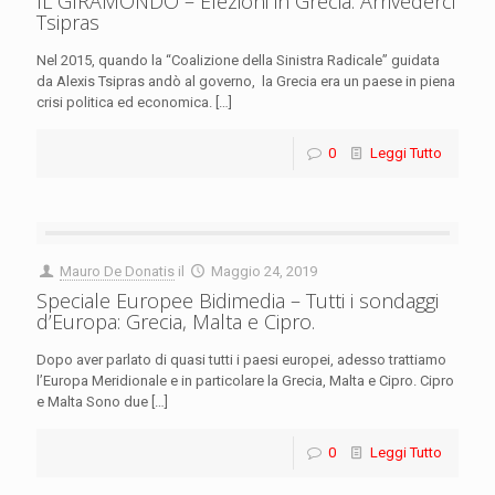
IL GIRAMONDO – Elezioni in Grecia. Arrivederci
Tsipras
Nel 2015, quando la “Coalizione della Sinistra Radicale” guidata
da Alexis Tsipras andò al governo, la Grecia era un paese in piena
crisi politica ed economica.
[…]
0
Leggi Tutto
Mauro De Donatis
il
Maggio 24, 2019
Speciale Europee Bidimedia – Tutti i sondaggi
d’Europa: Grecia, Malta e Cipro.
Dopo aver parlato di quasi tutti i paesi europei, adesso trattiamo
l’Europa Meridionale e in particolare la Grecia, Malta e Cipro. Cipro
e Malta Sono due
[…]
0
Leggi Tutto