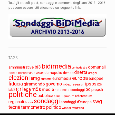
Tutti gli articoli, post, sondaggi e commenti degli anni 2013 - 2016
possono essere letti cliccando sul seguente link:
TAGS
bidimedia
bi3
comunali
amministrative
centrodestra
diretta
demopolis
conte
demos
coronavirus
covid
draghi
elezioni
europa
emg
euromedia
europee
eumetra
fiducia
governo
ipsos
giramondo
index research
ixè
m5s
pd
lega
medie
piepoli
lab2101
noto sondaggi
noto
politiche
pubblicazioni
referendum
quorum
sondaggi
swg
regionali
sondaggi d'europa
Salvini
tecnè
termometro politico
winpoll
youtrend