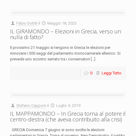
Fabio Sottili
il
Maggio 18, 2023
IL GIRAMONDO – Elezioni in Grecia, verso un
nulla di fatto?
Il prossimo 21 maggio si tengono in Grecia le elezioni per
rinnovare i 300 seggi del parlamento monocamerale ellenico. Si
prevede uno scontro serrato tra i conservatori
[…]
0
Leggi Tutto
Stefano Capponi
il
Luglio 9, 2019
IL MAPPAMONDO – In Grecia torna al potere il
centro-destra (che aveva contribuito alla crisi)
GRECIA Domenica 7 giugno si sono svolte le elezioni
parlamentari in Grecia. Torna al governo Nea Demokratia, il partito