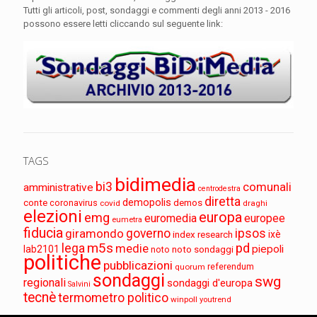
Tutti gli articoli, post, sondaggi e commenti degli anni 2013 - 2016
possono essere letti cliccando sul seguente link:
TAGS
bidimedia
bi3
comunali
amministrative
centrodestra
diretta
demopolis
conte
demos
coronavirus
covid
draghi
elezioni
europa
emg
euromedia
europee
eumetra
fiducia
governo
ipsos
giramondo
index research
ixè
m5s
pd
lega
medie
piepoli
lab2101
noto sondaggi
noto
politiche
pubblicazioni
referendum
quorum
sondaggi
swg
regionali
sondaggi d'europa
Salvini
tecnè
termometro politico
winpoll
youtrend