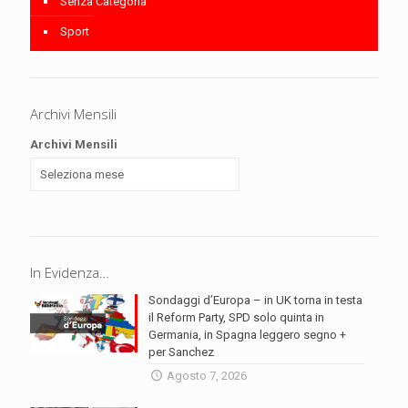
Senza Categoria
Sport
Archivi Mensili
Archivi Mensili
In Evidenza…
Sondaggi d’Europa – in UK torna in testa
il Reform Party, SPD solo quinta in
Germania, in Spagna leggero segno +
per Sanchez
Agosto 7, 2026