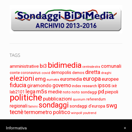
TAGS
bidimedia
bi3
comunali
amministrative
centrodestra
diretta
demopolis
conte
demos
coronavirus
covid
draghi
elezioni
europa
emg
euromedia
europee
eumetra
fiducia
governo
ipsos
giramondo
index research
ixè
m5s
pd
lega
medie
piepoli
lab2101
noto sondaggi
noto
politiche
pubblicazioni
referendum
quorum
sondaggi
swg
regionali
sondaggi d'europa
Salvini
tecnè
termometro politico
winpoll
youtrend
Informativa
×