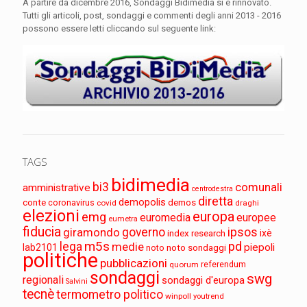
A partire da dicembre 2016, Sondaggi Bidimedia si è rinnovato.
Tutti gli articoli, post, sondaggi e commenti degli anni 2013 - 2016
possono essere letti cliccando sul seguente link:
TAGS
bidimedia
bi3
comunali
amministrative
centrodestra
diretta
demopolis
conte
demos
coronavirus
covid
draghi
elezioni
europa
emg
euromedia
europee
eumetra
fiducia
governo
ipsos
giramondo
index research
ixè
m5s
pd
lega
medie
piepoli
lab2101
noto sondaggi
noto
politiche
pubblicazioni
referendum
quorum
sondaggi
swg
regionali
sondaggi d'europa
Salvini
tecnè
termometro politico
winpoll
youtrend