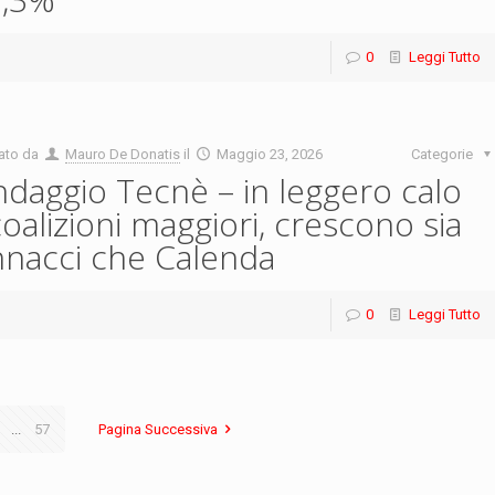
0
Leggi Tutto
ato da
Mauro De Donatis
il
Maggio 23, 2026
Categorie
daggio Tecnè – in leggero calo
coalizioni maggiori, crescono sia
nacci che Calenda
0
Leggi Tutto
...
57
Pagina Successiva