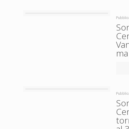
Pubblic
Son
Cen
Van
man
Pubblic
Son
Cen
tor
al 