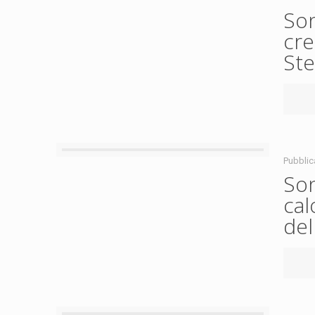
Son
cre
Ste
Pubblic
Son
cal
del