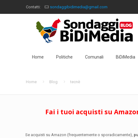
Contatti:
sondaggibidimedia@gmail.com
Home
Politiche
Comunali
BiDiMedia
Home
Blog
tecnè
Fai i tuoi acquisti su Amazo
Se acquisti su Amazon (frequentemente o sporadicamente),
pu