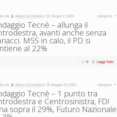
ato da
Mauro De Donatis
il
Giugno 2, 2026
Categorie
daggio Tecnè – allunga il
trodestra, avanti anche senza
nacci. M5S in calo, il PD si
tiene al 22%
0
Leggi Tutto
ato da
Mauro De Donatis
il
Maggio 29, 2026
Categorie
daggio Tecnè – 1 punto tra
trodestra e Centrosinistra, FDI
na sopra il 29%, Futuro Nazionale
3,3%