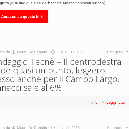
eguito
(o su uno qualsiasi dei banners Amazon presenti sul sito).
u Amazon da questo link
ato da
Mauro De Donatis
il
Luglio 10, 2026
Categorie
daggio Tecnè – Il centrodestra
de quasi un punto, leggero
asso anche per il Campo Largo.
nacci sale al 6%
0
Leggi Tutto
ato da
Mauro De Donatis
il
Luglio 2, 2026
Categorie