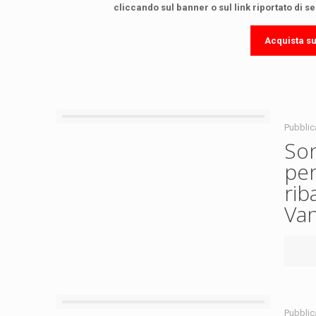
cliccando sul banner o sul link riportato di s
Acquista s
Pubblic
Son
per
rib
Van
Pubblic