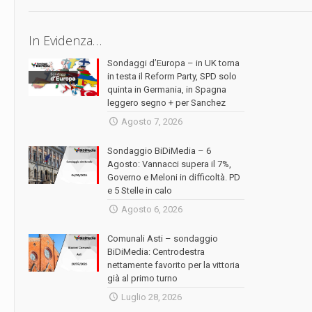
In Evidenza…
Sondaggi d’Europa – in UK torna
in testa il Reform Party, SPD solo
quinta in Germania, in Spagna
leggero segno + per Sanchez
Agosto 7, 2026
Sondaggio BiDiMedia – 6
Agosto: Vannacci supera il 7%,
Governo e Meloni in difficoltà. PD
e 5 Stelle in calo
Agosto 6, 2026
Comunali Asti – sondaggio
BiDiMedia: Centrodestra
nettamente favorito per la vittoria
già al primo turno
Luglio 28, 2026