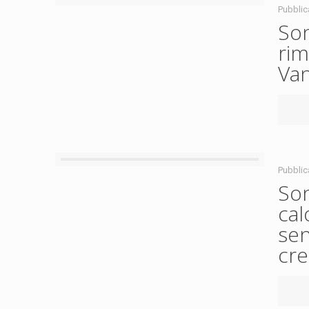
Pubblic
Son
rim
Van
Pubblic
Son
cal
sen
cre