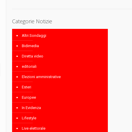
Categorie Notizie
Altri Sondaggi
Bidimedia
Diretta video
editoriali
Elezioni amministrative
Esteri
Europee
In Evidenza
Lifestyle
Live elettorale