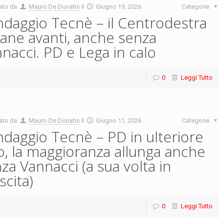
ato da
Mauro De Donatis
il
Giugno 19, 2026
Categorie
daggio Tecnè – il Centrodestra
ane avanti, anche senza
nacci. PD e Lega in calo
0
Leggi Tutto
ato da
Mauro De Donatis
il
Giugno 11, 2026
Categorie
daggio Tecnè – PD in ulteriore
o, la maggioranza allunga anche
za Vannacci (a sua volta in
scita)
0
Leggi Tutto