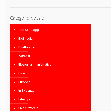
Categorie Notizie
Altri Sondaggi
Bidimedia
Diretta video
editoriali
Elezioni amministrative
Esteri
Europee
In Evidenza
Lifestyle
Live elettorale