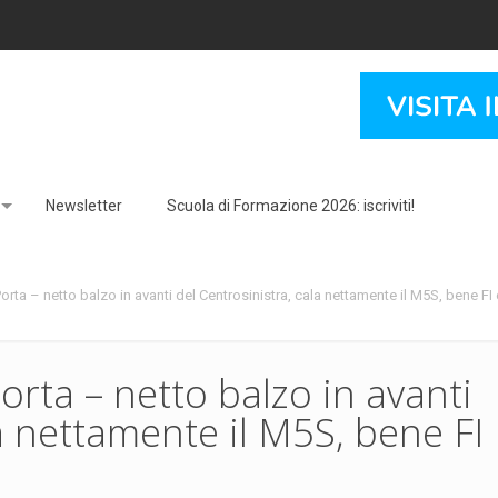
Newsletter
Scuola di Formazione 2026: iscriviti!
orta – netto balzo in avanti del Centrosinistra, cala nettamente il M5S, bene FI
orta – netto balzo in avanti
a nettamente il M5S, bene FI