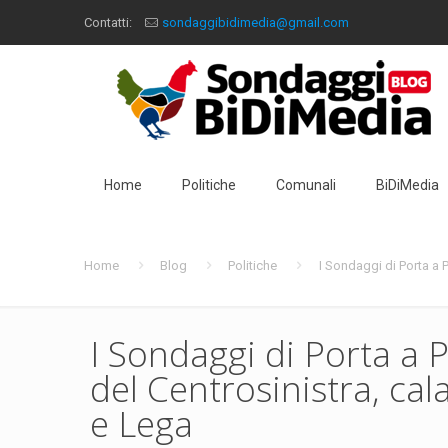
Contatti:
sondaggibidimedia@gmail.com
Home
Politiche
Comunali
BiDiMedia
Home
Blog
Politiche
I Sondaggi di Porta a P
I Sondaggi di Porta a P
del Centrosinistra, cal
e Lega