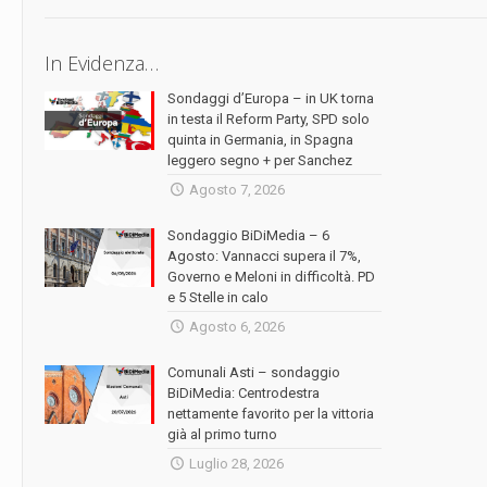
In Evidenza…
Sondaggi d’Europa – in UK torna
in testa il Reform Party, SPD solo
quinta in Germania, in Spagna
leggero segno + per Sanchez
Agosto 7, 2026
Sondaggio BiDiMedia – 6
Agosto: Vannacci supera il 7%,
Governo e Meloni in difficoltà. PD
e 5 Stelle in calo
Agosto 6, 2026
Comunali Asti – sondaggio
BiDiMedia: Centrodestra
nettamente favorito per la vittoria
già al primo turno
Luglio 28, 2026