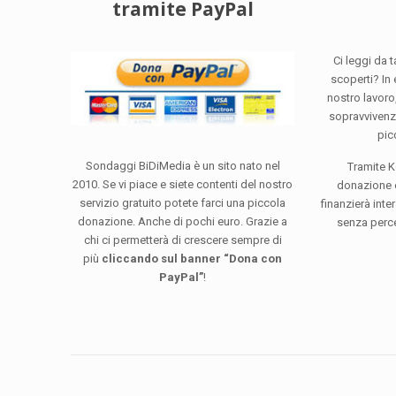
tramite PayPal
Ci leggi da 
scoperti? In e
nostro lavoro,
sopravviven
pic
Sondaggi BiDiMedia è un sito nato nel
Tramite K
2010. Se vi piace e siete contenti del nostro
donazione 
servizio gratuito potete farci una piccola
finanzierà int
donazione. Anche di pochi euro. Grazie a
senza perce
chi ci permetterà di crescere sempre di
più
cliccando sul banner “Dona con
PayPal”
!