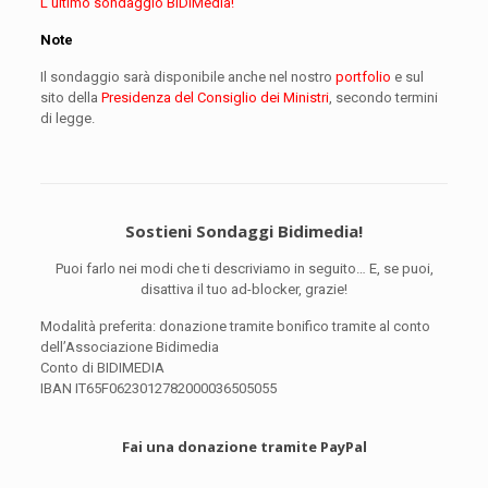
L’ultimo sondaggio BiDiMedia!
Note
Il sondaggio sarà disponibile anche nel nostro
portfolio
e sul
sito della
Presidenza del Consiglio dei Ministri
, secondo termini
di legge.
Sostieni Sondaggi Bidimedia!
Puoi farlo nei modi che ti descriviamo in seguito… E, se puoi,
disattiva il tuo ad-blocker, grazie!
Modalità preferita: donazione tramite bonifico tramite al conto
dell’Associazione Bidimedia
Conto di BIDIMEDIA
IBAN IT65F0623012782000036505055
Fai una donazione tramite PayPal