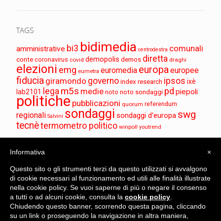
TAGS
bidimedia
bi3
comunali
amministrative
centrodestra
diretta
demopolis
conte
demos
coronavirus
covid
draghi
elezioni
europa
emg
euromedia
europee
eumetra
fiducia
governo
ipsos
giramondo
index research
ixè
m5s
pd
lega
medie
piepoli
lab2101
noto sondaggi
noto
politiche
pubblicazioni
referendum
quorum
sondaggi
swg
regionali
sondaggi d'europa
Salvini
tecnè
termometro politico
winpoll
youtrend
Informativa
×
Questo sito o gli strumenti terzi da questo utilizzati si avvalgono
di cookie necessari al funzionamento ed utili alle finalità illustrate
nella cookie policy. Se vuoi saperne di più o negare il consenso
a tutti o ad alcuni cookie, consulta la
cookie policy
.
BiDiMedia è una testata registrata al n. 73/2024 del 29.5.2024,
Chiudendo questo banner, scorrendo questa pagina, cliccando
Tribunale di Roma
su un link o proseguendo la navigazione in altra maniera,
Sondaggi Bidimedia 2024