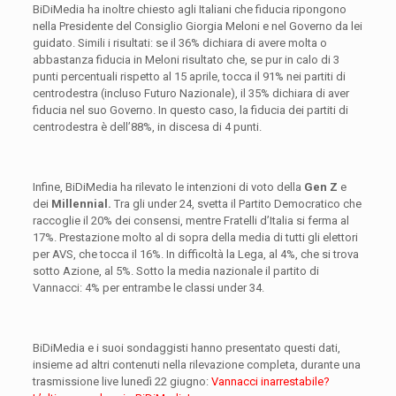
BiDiMedia ha inoltre chiesto agli Italiani che fiducia ripongono
nella Presidente del Consiglio Giorgia Meloni e nel Governo da lei
guidato. Simili i risultati: se il 36% dichiara di avere molta o
abbastanza fiducia in Meloni risultato che, se pur in calo di 3
punti percentuali rispetto al 15 aprile, tocca il 91% nei partiti di
centrodestra (incluso Futuro Nazionale), il 35% dichiara di aver
fiducia nel suo Governo. In questo caso, la fiducia dei partiti di
centrodestra è dell’88%, in discesa di 4 punti.
Infine, BiDiMedia ha rilevato le intenzioni di voto della
Gen Z
e
dei
Millennial.
Tra gli under 24, svetta il Partito Democratico che
raccoglie il 20% dei consensi, mentre Fratelli d’Italia si ferma al
17%. Prestazione molto al di sopra della media di tutti gli elettori
per AVS, che tocca il 16%. In difficoltà la Lega, al 4%, che si trova
sotto Azione, al 5%. Sotto la media nazionale il partito di
Vannacci: 4% per entrambe le classi under 34.
BiDiMedia e i suoi sondaggisti hanno presentato questi dati,
insieme ad altri contenuti nella rilevazione completa, durante una
trasmissione live lunedì 22 giugno:
Vannacci inarrestabile?