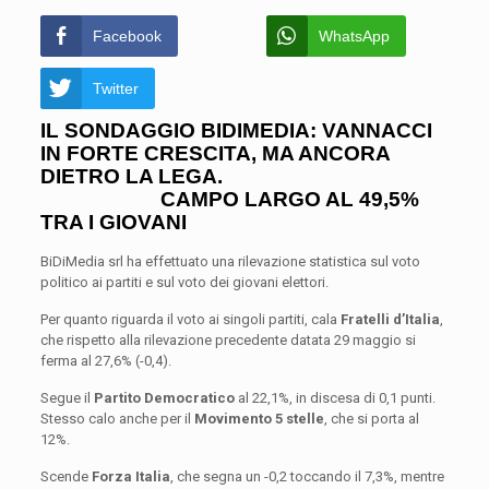
Facebook
WhatsApp
Twitter
IL SONDAGGIO BIDIMEDIA: VANNACCI
IN FORTE CRESCITA, MA ANCORA
DIETRO LA LEGA.
CAMPO LARGO AL 49,5%
TRA I GIOVANI
BiDiMedia srl ha effettuato una rilevazione statistica sul voto
politico ai partiti e sul voto dei giovani elettori.
Per quanto riguarda il voto ai singoli partiti, cala
Fratelli d’Italia
,
che rispetto alla rilevazione precedente datata 29 maggio si
ferma al 27,6% (-0,4).
Segue il
Partito Democratico
al 22,1%, in discesa di 0,1 punti.
Stesso calo anche per il
Movimento 5 stelle
, che si porta al
12%.
Scende
Forza Italia
, che segna un -0,2 toccando il 7,3%, mentre