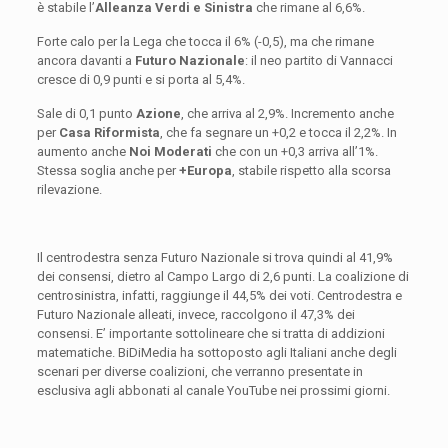
è stabile l’
Alleanza Verdi e Sinistra
che rimane al 6,6%.
Forte calo per la Lega che tocca il 6% (-0,5), ma che rimane
ancora davanti a
Futuro Nazionale
: il neo partito di Vannacci
cresce di 0,9 punti e si porta al 5,4%.
Sale di 0,1 punto
Azione
, che arriva al 2,9%. Incremento anche
per
Casa Riformista
, che fa segnare un +0,2 e tocca il 2,2%. In
aumento anche
Noi Moderati
che con un +0,3 arriva all’1%.
Stessa soglia anche per
+Europa
, stabile rispetto alla scorsa
rilevazione.
Il centrodestra senza Futuro Nazionale si trova quindi al 41,9%
dei consensi, dietro al Campo Largo di 2,6 punti. La coalizione di
centrosinistra, infatti, raggiunge il 44,5% dei voti. Centrodestra e
Futuro Nazionale alleati, invece, raccolgono il 47,3% dei
consensi. E’ importante sottolineare che si tratta di addizioni
matematiche. BiDiMedia ha sottoposto agli Italiani anche degli
scenari per diverse coalizioni, che verranno presentate in
esclusiva agli abbonati al canale YouTube nei prossimi giorni.