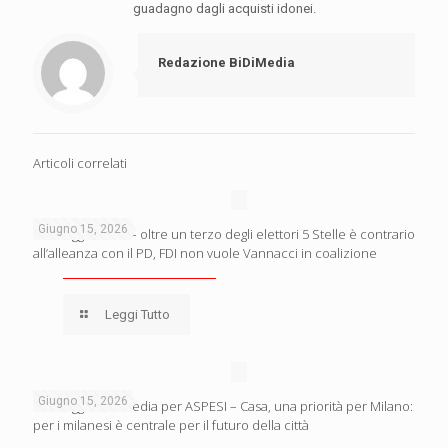
guadagno dagli acquisti idonei.
Redazione BiDiMedia
Articoli correlati
Giugno 15, 2026
Sondaggio Noto – oltre un terzo degli elettori 5 Stelle è contrario
all’alleanza con il PD, FDI non vuole Vannacci in coalizione
Leggi Tutto
Giugno 15, 2026
Sondaggio BiDiMedia per ASPESI – Casa, una priorità per Milano:
per i milanesi è centrale per il futuro della città