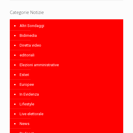
Categorie Notizie
Altri Sondaggi
Bidimedia
Diretta video
editoriali
Elezioni amministrative
Esteri
Europee
In Evidenza
Lifestyle
Live elettorale
News