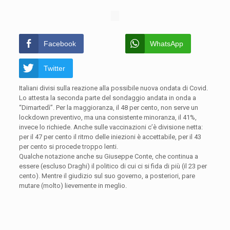
Facebook
WhatsApp
Twitter
Italiani divisi sulla reazione alla possibile nuova ondata di Covid.
Lo attesta la seconda parte del sondaggio andata in onda a
“Dimartedì”. Per la maggioranza, il 48 per cento, non serve un
lockdown preventivo, ma una consistente minoranza, il 41%,
invece lo richiede. Anche sulle vaccinazioni c’è divisione netta:
per il 47 per cento il ritmo delle iniezioni è accettabile, per il 43
per cento si procede troppo lenti.
Qualche notazione anche su Giuseppe Conte, che continua a
essere (escluso Draghi) il politico di cui ci si fida di più (il 23 per
cento). Mentre il giudizio sul suo governo, a posteriori, pare
mutare (molto) lievemente in meglio.