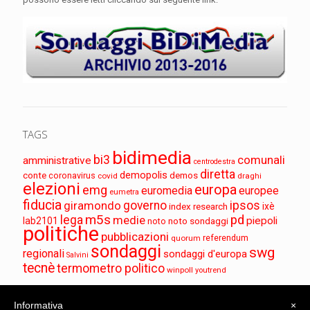
TAGS
bidimedia
bi3
comunali
amministrative
centrodestra
diretta
demopolis
conte
demos
coronavirus
covid
draghi
elezioni
europa
emg
euromedia
europee
eumetra
fiducia
governo
ipsos
giramondo
index research
ixè
m5s
pd
lega
medie
piepoli
lab2101
noto sondaggi
noto
politiche
pubblicazioni
referendum
quorum
sondaggi
swg
regionali
sondaggi d'europa
Salvini
tecnè
termometro politico
winpoll
youtrend
Informativa
×