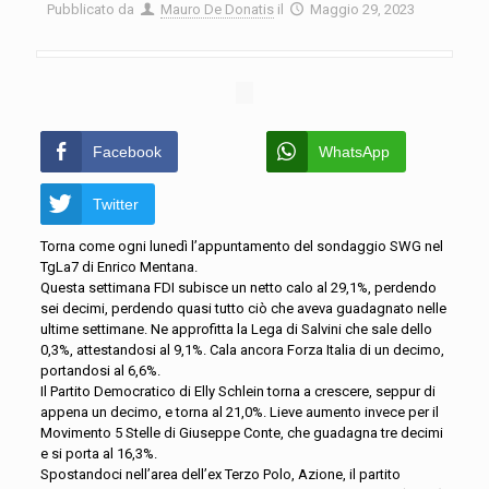
Pubblicato da
Mauro De Donatis
il
Maggio 29, 2023
Facebook
WhatsApp
Twitter
Torna come ogni lunedì l’appuntamento del sondaggio SWG nel
TgLa7 di Enrico Mentana.
Questa settimana FDI subisce un netto calo al 29,1%, perdendo
sei decimi, perdendo quasi tutto ciò che aveva guadagnato nelle
ultime settimane. Ne approfitta la Lega di Salvini che sale dello
0,3%, attestandosi al 9,1%. Cala ancora Forza Italia di un decimo,
portandosi al 6,6%.
Il Partito Democratico di Elly Schlein torna a crescere, seppur di
appena un decimo, e torna al 21,0%. Lieve aumento invece per il
Movimento 5 Stelle di Giuseppe Conte, che guadagna tre decimi
e si porta al 16,3%.
Spostandoci nell’area dell’ex Terzo Polo, Azione, il partito