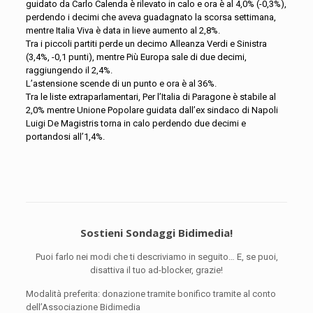
guidato da Carlo Calenda è rilevato in calo e ora è al 4,0% (-0,3%),
perdendo i decimi che aveva guadagnato la scorsa settimana,
mentre Italia Viva è data in lieve aumento al 2,8%.
Tra i piccoli partiti perde un decimo Alleanza Verdi e Sinistra
(3,4%, -0,1 punti), mentre Più Europa sale di due decimi,
raggiungendo il 2,4%.
L’astensione scende di un punto e ora è al 36%.
Tra le liste extraparlamentari, Per l’Italia di Paragone è stabile al
2,0% mentre Unione Popolare guidata dall’ex sindaco di Napoli
Luigi De Magistris torna in calo perdendo due decimi e
portandosi all’1,4%.
Sostieni Sondaggi Bidimedia!
Puoi farlo nei modi che ti descriviamo in seguito… E, se puoi,
disattiva il tuo ad-blocker, grazie!
Modalità preferita: donazione tramite bonifico tramite al conto
dell’Associazione Bidimedia