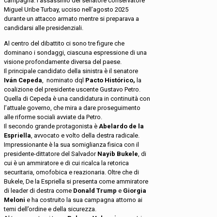
campagna: l’assassinio del senatore conservatore
Miguel Uribe Turbay, ucciso nell’agosto 2025
durante un attacco armato mentre si preparava a
candidarsi alle presidenziali.
Al centro del dibattito ci sono tre figure che
dominano i sondaggi, ciascuna espressione di una
visione profondamente diversa del paese.
Il principale candidato della sinistra è il senatore
Iván Cepeda
, nominato dql
Pacto Histórico,
la
coalizione del presidente uscente Gustavo Petro.
Quella di Cepeda è una candidatura in continuità con
l’attuale governo, che mira a dare proseguimento
alle riforme sociali avviate da Petro.
Il secondo grande protagonista è
Abelardo de la
Espriella
, avvocato e volto della destra radicale.
Impressionante è la sua somiglianza fisica con il
presidente-dittatore del Salvador
Nayib Bukele
, di
cui è un ammiratore e di cui ricalca la retorica
securitaria, omofobica e reazionaria. Oltre che di
Bukele, De la Espriella si presenta come ammiratore
di leader di destra come
Donald Trump
e
Giorgia
Meloni
e ha costruito la sua campagna attorno ai
temi dell’ordine e della sicurezza.