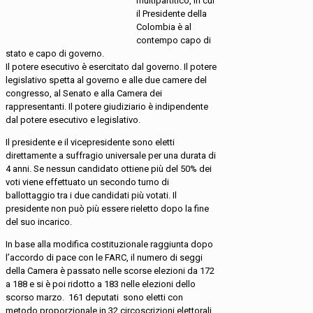
multipartitico, in cui
il Presidente della
Colombia è al
contempo capo di
stato e capo di governo.
Il potere esecutivo è esercitato dal governo. Il potere
legislativo spetta al governo e alle due camere del
congresso, al Senato e alla Camera dei
rappresentanti. Il potere giudiziario è indipendente
dal potere esecutivo e legislativo.
Il presidente e il vicepresidente sono eletti
direttamente a suffragio universale per una durata di
4 anni. Se nessun candidato ottiene più del 50% dei
voti viene effettuato un secondo turno di
ballottaggio tra i due candidati più votati. Il
presidente non può più essere rieletto dopo la fine
del suo incarico.
In base alla modifica costituzionale raggiunta dopo
l’accordo di pace con le FARC, il numero di seggi
della Camera è passato nelle scorse elezioni da 172
a 188 e si è poi ridotto a 183 nelle elezioni dello
scorso marzo. 161 deputati sono eletti con
metodo proporzionale in 32 circoscrizioni elettorali.