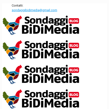
Contatti:
sondaggibidimedia@gmail.com