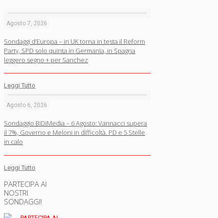
Agosto 7, 2026
Sondaggi d’Europa – in UK torna in testa il Reform
Party, SPD solo quinta in Germania, in Spagna
leggero segno + per Sanchez
Leggi Tutto
Agosto 6, 2026
Sondaggio BiDiMedia – 6 Agosto: Vannacci supera
il 7%, Governo e Meloni in difficoltà. PD e 5 Stelle
in calo
Leggi Tutto
PARTECIPA AI
NOSTRI
SONDAGGI!