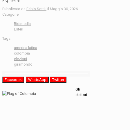
Espriella?
Pubblicato da
Fabio Sottili
il
Maggio 30, 2026
Categorie
Bidimedia
Esteri
Tags
america latina
colombia
elezioni
giramondo
Facebook
WhatsApp
Twitter
Gli
elettori