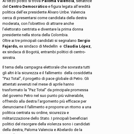
Al terzo posto si trova
Paloma Valencia
, senatrice
del
Centro Democrático
e figura legata all’eredità
politica dell’ex presidente Álvaro Uribe. Valencia
cerca di presentarsi come candidata della destra
moderata, con l’obiettivo di attrarre anche
l’elettorato centrista e diventare la prima donna
presidente nella storia della Colombia.
Oltre ai tre principali candidati si segnalano
Sergio
Fajardo,
ex sindaco di Medellin e
Claudia López
,
ex sindaca di Bogotá, entrambi politici di centro-
sinistra.
Il tema della campagna elettorale che sovrasta tutti
gli altri è la sicurezza e il fallimento della cosiddetta
“Paz Total”, il progetto di pace globale di Petro. Gli
attentati avvenuti nel mese di aprile hanno
trasformato la “Paz Total” da principale promessa
del governo Petro nel suo punto più vulnerabile,
offrendo alla destra l’argomento più efficace per
denunciarne il fallimento e proporre un ritorno a una
politica centrata su ordine, sicurezza e
militarizzazione dello Stato. I principali beneficiari
politici del risorgere della violenza sono i candidati
della destra, Paloma Valencia e Abelardo de la