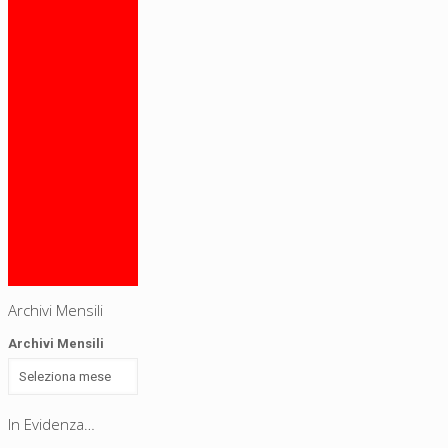
Elezioni
amministrative
Esteri
Europee
In Evidenza
Lifestyle
Live elettorale
News
Podcast
Politiche
Pubblicazioni
Referendum
Senza
Categoria
Sport
Archivi Mensili
Archivi Mensili
In Evidenza…