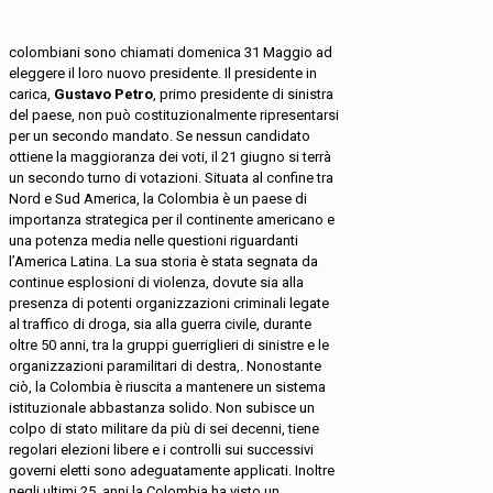
colombiani sono chiamati domenica 31 Maggio ad
eleggere il loro nuovo presidente. Il presidente in
carica,
Gustavo Petro
, primo presidente di sinistra
del paese, non può costituzionalmente ripresentarsi
per un secondo mandato. Se nessun candidato
ottiene la maggioranza dei voti, il 21 giugno si terrà
un secondo turno di votazioni. Situata al confine tra
Nord e Sud America, la Colombia è un paese di
importanza strategica per il continente americano e
una potenza media nelle questioni riguardanti
l’America Latina. La sua storia è stata segnata da
continue esplosioni di violenza, dovute sia alla
presenza di potenti organizzazioni criminali legate
al traffico di droga, sia alla guerra civile, durante
oltre 50 anni, tra la gruppi guerriglieri di sinistre e le
organizzazioni paramilitari di destra,. Nonostante
ciò, la Colombia è riuscita a mantenere un sistema
istituzionale abbastanza solido. Non subisce un
colpo di stato militare da più di sei decenni, tiene
regolari elezioni libere e i controlli sui successivi
governi eletti sono adeguatamente applicati. Inoltre
negli ultimi 25 anni la Colombia ha visto un