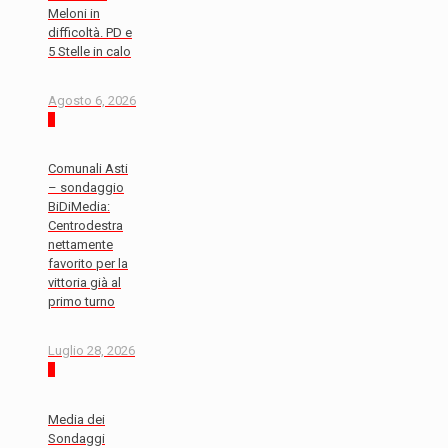
Meloni in
difficoltà. PD e
5 Stelle in calo
Agosto 6, 2026
0
Comunali Asti
– sondaggio
BiDiMedia:
Centrodestra
nettamente
favorito per la
vittoria già al
primo turno
Luglio 28, 2026
0
Media dei
Sondaggi