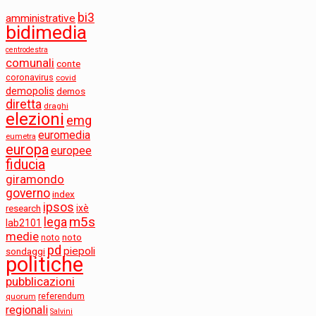
bi3
amministrative
bidimedia
centrodestra
comunali
conte
coronavirus
covid
demopolis
demos
diretta
draghi
elezioni
emg
euromedia
eumetra
europa
europee
fiducia
giramondo
governo
index
ipsos
research
ixè
m5s
lega
lab2101
medie
noto
noto
pd
piepoli
sondaggi
politiche
pubblicazioni
referendum
quorum
regionali
Salvini