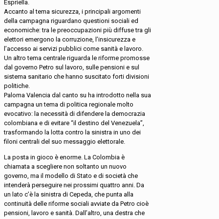
Espriella.
Accanto al tema sicurezza, i principali argomenti
della campagna riguardano questioni sociali ed
economiche: tra le preoccupazioni più diffuse tra gli
elettori emergono la corruzione, l’insicurezza e
l’accesso ai servizi pubblici come sanità e lavoro.
Un altro tema centrale riguarda le riforme promosse
dal governo Petro sul lavoro, sulle pensioni e sul
sistema sanitario che hanno suscitato forti divisioni
politiche.
Paloma Valencia dal canto su ha introdotto nella sua
campagna un tema di politica regionale molto
evocativo: la necessità di difendere la democrazia
colombiana e di evitare “il destino del Venezuela”,
trasformando la lotta contro la sinistra in uno dei
filoni centrali del suo messaggio elettorale.
La posta in gioco è enorme. La Colombia è
chiamata a scegliere non soltanto un nuovo
governo, ma il modello di Stato e di società che
intenderà perseguire nei prossimi quattro anni. Da
un lato c’è la sinistra di Cepeda, che punta alla
continuità delle riforme sociali avviate da Petro cioè
pensioni, lavoro e sanità. Dall’altro, una destra che